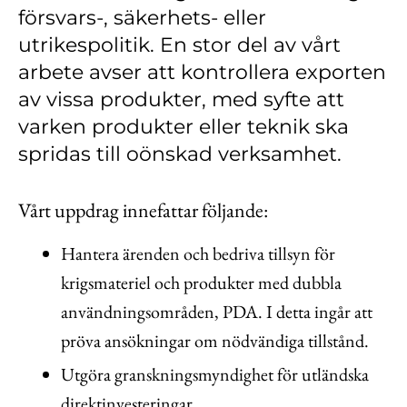
Kontakt
försvars-, säkerhets- eller
utrikespolitik. En stor del av vårt
Lediga jobb
arbete avser att kontrollera exporten
Kundwebben
av vissa produkter, med syfte att
In English
varken produkter eller teknik ska
spridas till oönskad verksamhet.
Vårt uppdrag innefattar följande:
Hantera ärenden och bedriva tillsyn för
krigsmateriel och produkter med dubbla
användningsområden, PDA. I detta ingår att
pröva ansökningar om nödvändiga tillstånd.
Utgöra granskningsmyndighet för utländska
direktinvesteringar.