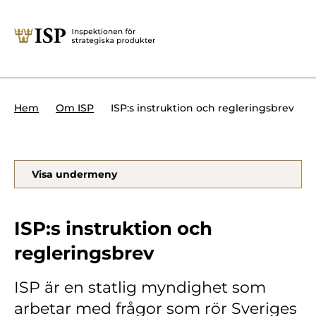
Stäng
Söktips:
Utländska direktinvesteringar
Kontakta oss
Krigsmateriel
ISP:s instruktion och regleringsbrev
Hem
Om ISP
Presskontakt
Produkter med dubbla
Forskningssäkerhet
användningsområden
Regelverk
Visa undermeny
Utländska direktinvesteringar
Internationella sanktioner
Sök
ISP:s instruktion och
Kemvapen-konventionen
regleringsbrev
ISP är en statlig myndighet som
Om ISP
arbetar med frågor som rör Sveriges