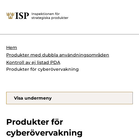
Stäng
Söktips:
Utländska direktinvesteringar
Kontakta oss
Krigsmateriel
Hem
Presskontakt
Produkter med dubbla användningsområden
Produkter med dubbla
Forskningssäkerhet
Kontroll av ej listad PDA
användningsområden
Produkter för cyberövervakning
Regelverk
Utländska direktinvesteringar
Internationella sanktioner
Sök
Visa undermeny
Kemvapen-konventionen
Produkter för
cyberövervakning
Om ISP