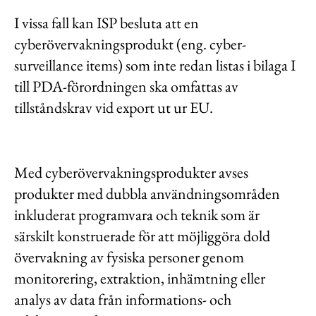
Kontakt
I vissa fall kan ISP besluta att en
Lediga jobb
cyberövervakningsprodukt (eng. cyber-
surveillance items) som inte redan listas i bilaga I
Kundwebben
till PDA-förordningen ska omfattas av
In English
tillståndskrav vid export ut ur EU.
Med cyberövervakningsprodukter avses
produkter med dubbla användningsområden
inkluderat programvara och teknik som är
särskilt konstruerade för att möjliggöra dold
övervakning av fysiska personer genom
monitorering, extraktion, inhämtning eller
analys av data från informations- och