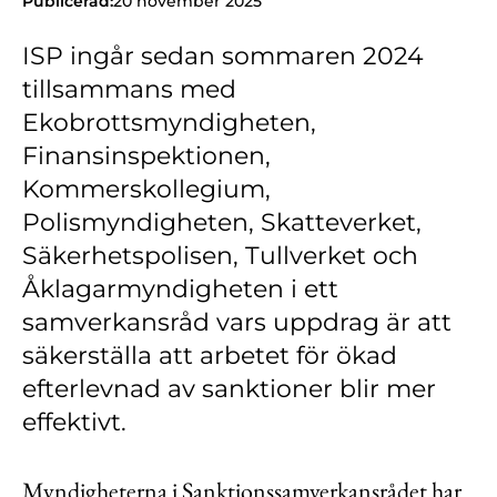
Publicerad:
20 november 2025
Kontakt
ISP ingår sedan sommaren 2024
Lediga jobb
tillsammans med
Kundwebben
Ekobrottsmyndigheten,
In English
Finansinspektionen,
Kommerskollegium,
Polismyndigheten, Skatteverket,
Säkerhetspolisen, Tullverket och
Åklagarmyndigheten i ett
samverkansråd vars uppdrag är att
säkerställa att arbetet för ökad
efterlevnad av sanktioner blir mer
effektivt.
Myndigheterna i Sanktionssamverkansrådet har