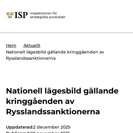
Stäng
Söktips:
Utländska direktinvesteringar
Kontakta oss
Krigsmateriel
Hem
Aktuellt
Presskontakt
Nationell lägesbild gällande kringgåenden av
Produkter med dubbla
Rysslandssanktionerna
Forskningssäkerhet
användningsområden
Regelverk
Utländska direktinvesteringar
Internationella sanktioner
Nationell lägesbild gällande
Sök
kringgåenden av
Kemvapen-konventionen
Rysslandssanktionerna
Om ISP
Uppdaterad:
2 december 2025