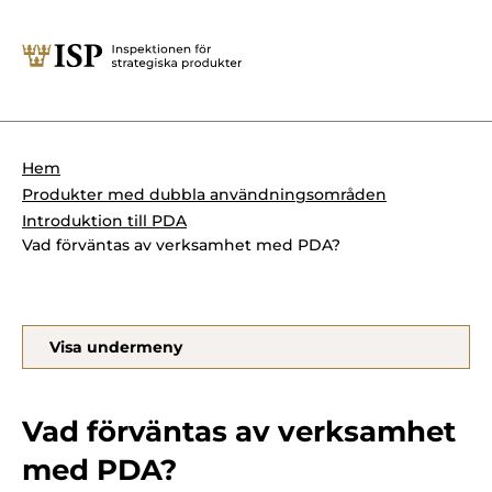
Stäng
Söktips:
Utländska direktinvesteringar
Kontakta oss
Krigsmateriel
Hem
Presskontakt
Produkter med dubbla användningsområden
Produkter med dubbla
Forskningssäkerhet
Introduktion till PDA
användningsområden
Vad förväntas av verksamhet med PDA?
Regelverk
Utländska direktinvesteringar
Internationella sanktioner
Sök
Visa undermeny
Kemvapen-konventionen
Vad förväntas av verksamhet
med PDA?
Om ISP