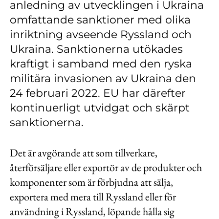
anledning av utvecklingen i Ukraina
Kontakt
omfattande sanktioner med olika
Lediga jobb
inriktning avseende Ryssland och
Kundwebben
Ukraina. Sanktionerna utökades
kraftigt i samband med den ryska
In English
militära invasionen av Ukraina den
24 februari 2022. EU har därefter
kontinuerligt utvidgat och skärpt
sanktionerna.
Det är avgörande att som tillverkare,
återförsäljare eller exportör av de produkter och
komponenter som är förbjudna att sälja,
exportera med mera till Ryssland eller för
användning i Ryssland, löpande hålla sig