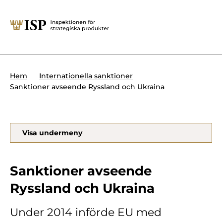
Stäng
Söktips:
Utländska direktinvesteringar
Kontakta oss
Krigsmateriel
Hem
Internationella sanktioner
Presskontakt
Sanktioner avseende Ryssland och Ukraina
Produkter med dubbla
Forskningssäkerhet
användningsområden
Regelverk
Utländska direktinvesteringar
Visa undermeny
Internationella sanktioner
Sök
Kemvapen-konventionen
Sanktioner avseende
Ryssland och Ukraina
Om ISP
Under 2014 införde EU med