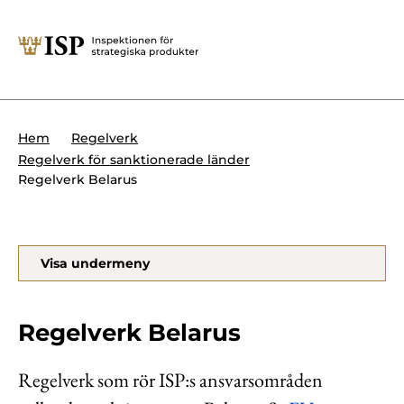
Stäng
Söktips:
Utländska direktinvesteringar
Kontakta oss
Krigsmateriel
Hem
Regelverk
Presskontakt
Regelverk för sanktionerade länder
Produkter med dubbla
Regelverk Belarus
Forskningssäkerhet
användningsområden
Regelverk
Utländska direktinvesteringar
Visa undermeny
Internationella sanktioner
Sök
Kemvapen-konventionen
Regelverk Belarus
Regelverk som rör ISP:s ansvarsområden
Om ISP