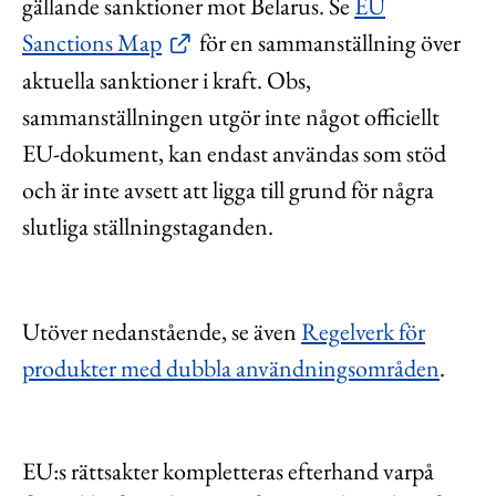
gällande sanktioner mot Belarus.
Se
EU
Kontakt
Sanctions Map
för en
sammanställning över
Lediga jobb
aktuella sanktioner i kraft. Obs,
Kundwebben
sammanställningen utgör inte något officiellt
EU-dokument, kan endast användas som stöd
In English
och är inte avsett att ligga till grund för några
slutliga ställningstaganden.
Utöver nedanstående, se även
Regelverk för
produkter med dubbla användningsområden
.
EU:s rättsakter kompletteras efterhand varpå