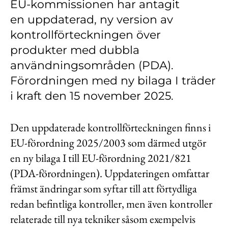
EU-kommissionen har antagit
Kontakt
en uppdaterad, ny version av
Lediga jobb
kontrollförteckningen över
Kundwebben
produkter med dubbla
användningsområden (PDA).
In English
Förordningen med ny bilaga I träder
i kraft den 15 november 2025.
Den uppdaterade kontrollförteckningen finns i
EU-förordning 2025/2003 som därmed utgör
en ny bilaga I till EU-förordning 2021/821
(PDA-förordningen). Uppdateringen omfattar
främst ändringar som syftar till att förtydliga
redan befintliga kontroller, men även kontroller
relaterade till nya tekniker såsom exempelvis