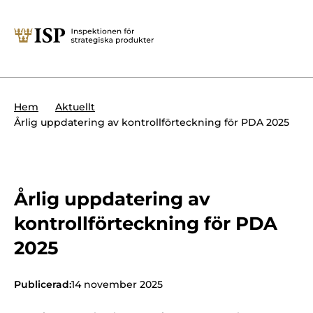
Stäng
Söktips:
Utländska direktinvesteringar
Kontakta oss
Krigsmateriel
Hem
Aktuellt
Presskontakt
Årlig uppdatering av kontrollförteckning för PDA 2025
Produkter med dubbla
Forskningssäkerhet
användningsområden
Regelverk
Utländska direktinvesteringar
Årlig uppdatering av
Internationella sanktioner
Sök
kontrollförteckning för PDA
Kemvapen-konventionen
2025
Publicerad:
14 november 2025
Om ISP