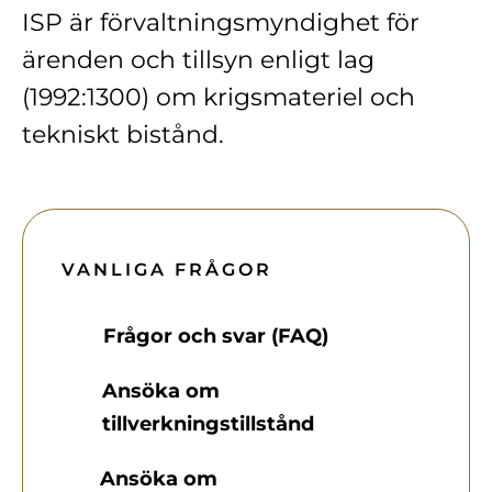
Kontakt
ISP är förvaltningsmyndighet för
ärenden och tillsyn enligt lag
Lediga jobb
(1992:1300) om krigsmateriel och
Kundwebben
tekniskt bistånd.
In English
VANLIGA FRÅGOR
Frågor och svar (FAQ)
Ansöka om
tillverkningstillstånd
Ansöka om