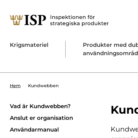
Krigsmateriel
Produkter med du
användningsområ
Söktips:
Utländska direktinvesteringar
Konta
Kundwebben
Hem
Vad är Kundwebben?
Kun
Anslut er organisation
Kundweb
Användarmanual