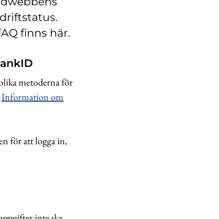
undwebbens
driftstatus.
AQ finns här.
BankID
olika metoderna för
n
Information om
 för att logga in,
ppgifter inte ska