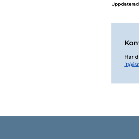
Uppdaterad
Kon
Har d
it@is