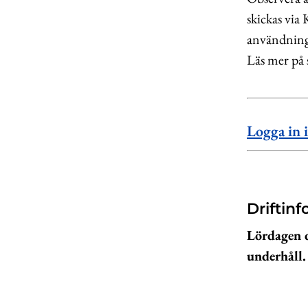
skickas via
användning
Läs mer på
Logga in
Driftinf
Lördagen d
underhåll.