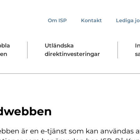
Om ISP
Kontakt
Lediga j
bbla
Utländska
I
den
direktinvesteringar
s
kta oss
Presskontakt
Forskningssäkerhet
dwebben
ben är en e-tjänst som kan användas a