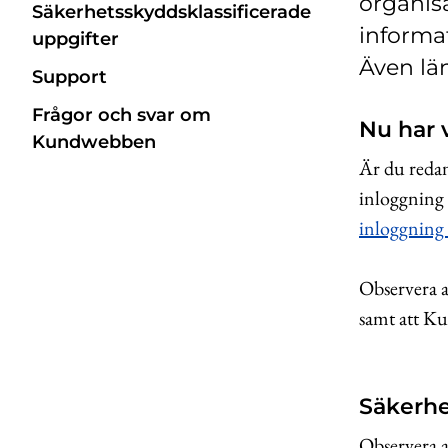
organis
Säkerhetsskyddsklassificerade
informat
uppgifter
Även lä
Support
Frågor och svar om
Nu har 
Kundwebben
Är du redan
inloggning
inloggning 
Observera a
samt att Ku
Säkerhe
Observera a