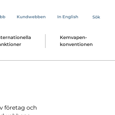
obb
Kundwebben
In English
Sök
Sök
nternationella
Kemvapen-
anktioner
konventionen
Regelverk
Stäng
v företag och