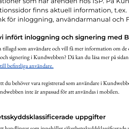
ationer som har ärenden hos ISP. På K
ionssidor finns aktuell information, t.ex. 
nk för inloggning, användarmanual och F
vi infört inloggning och signering med 
 tillagd som användare och vill få mer information om de 
 och signering i Kundwebben? Då kan du läsa mer på sida
till befintliga användare.
tt du behöver vara registrerad som användare i Kundwebben
ndwebben inte är anpassad för att användas i mobilen.
tsskyddsklassificerade uppgifter
tt handlingar som innehåller säkerhetsskyddsklassificerade u