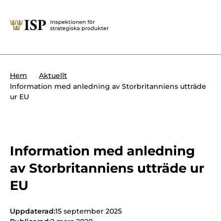
Stäng
Söktips:
Utländska direktinvesteringar
Kontakta oss
Krigsmateriel
Hem
Aktuellt
Presskontakt
Information med anledning av Storbritanniens utträde
Produkter med dubbla
ur EU
Forskningssäkerhet
användningsområden
Regelverk
Utländska direktinvesteringar
Internationella sanktioner
Information med anledning
Sök
av Storbritanniens utträde ur
Kemvapen-konventionen
EU
Om ISP
Uppdaterad:
15 september 2025