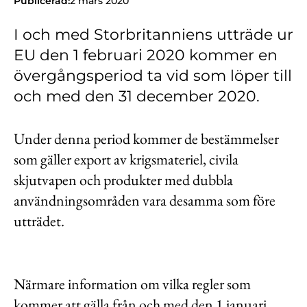
Publicerad:
2 mars 2020
Kontakt
I och med Storbritanniens utträde ur
Lediga jobb
EU den 1 februari 2020 kommer en
Kundwebben
övergångsperiod ta vid som löper till
In English
och med den 31 december 2020.
Under denna period kommer de bestämmelser
som gäller export av krigsmateriel, civila
skjutvapen och produkter med dubbla
användningsområden vara desamma som före
utträdet.
Närmare information om vilka regler som
kommer att gälla från och med den 1 januari