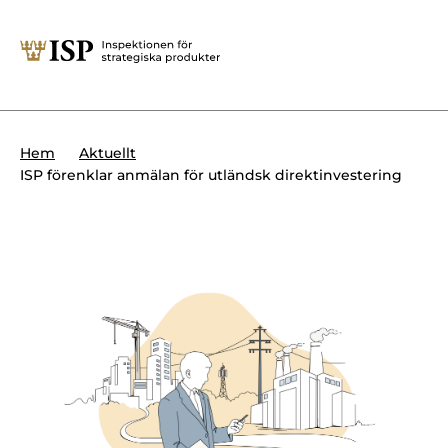
Stäng
Söktips:
Utländska direktinvesteringar
Kontakta oss
Krigsmateriel
Hem
Aktuellt
Presskontakt
ISP förenklar anmälan för utländsk direktinvestering
Produkter med dubbla
Forskningssäkerhet
användningsområden
Regelverk
Utländska direktinvesteringar
Internationella sanktioner
Sök
Kemvapen-konventionen
Om ISP