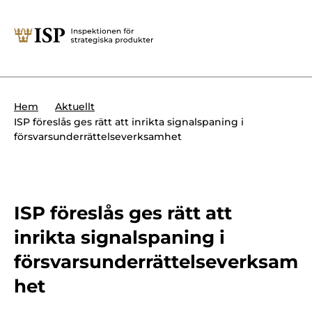
Stäng
Söktips:
Utländska direktinvesteringar
Kontakta oss
Krigsmateriel
Hem
Aktuellt
Presskontakt
ISP föreslås ges rätt att inrikta signalspaning i
Produkter med dubbla
försvarsunderrättelseverksamhet
Forskningssäkerhet
användningsområden
Regelverk
Utländska direktinvesteringar
Internationella sanktioner
ISP föreslås ges rätt att
Sök
inrikta signalspaning i
Kemvapen-konventionen
försvarsunderrättelseverksam
het
Om ISP