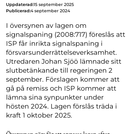
Kontakt
Uppdaterad:
15 september 2025
Publicerad:
4 september 2024
Lediga jobb
I översynen av lagen om
Kundwebben
signalspaning (2008:717) föreslås att
In English
ISP får inrikta signalspaning i
försvarsunderrättelseverksamhet.
Utredaren Johan Sjöö lämnade sitt
slutbetänkande till regeringen 2
september. Förslagen kommer att
gå på remiss och ISP kommer att
lämna sina synpunkter under
hösten 2024. Lagen förslås träda i
kraft 1 oktober 2025.
Översynen görs för att anpassa lagen efter