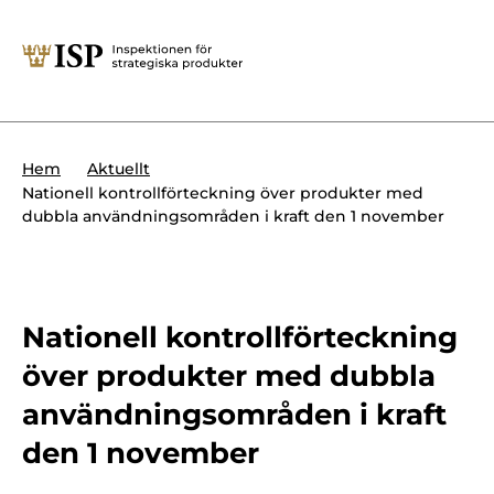
Stäng
Söktips:
Utländska direktinvesteringar
Kontakta oss
Krigsmateriel
Hem
Aktuellt
Presskontakt
Nationell kontrollförteckning över produkter med
Produkter med dubbla
dubbla användningsområden i kraft den 1 november
Forskningssäkerhet
användningsområden
Regelverk
Utländska direktinvesteringar
Internationella sanktioner
Nationell kontrollförteckning
Sök
över produkter med dubbla
Kemvapen-konventionen
användningsområden i kraft
den 1 november
Om ISP