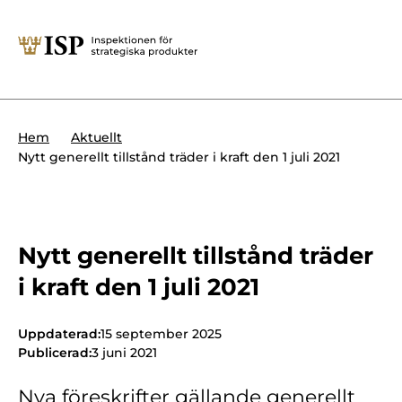
Stäng
Söktips:
Utländska direktinvesteringar
Kontakta oss
Krigsmateriel
Hem
Aktuellt
Presskontakt
Nytt generellt tillstånd träder i kraft den 1 juli 2021
Produkter med dubbla
Forskningssäkerhet
användningsområden
Regelverk
Utländska direktinvesteringar
Nytt generellt tillstånd träder
Internationella sanktioner
Sök
i kraft den 1 juli 2021
Kemvapen-konventionen
Uppdaterad:
15 september 2025
Publicerad:
3 juni 2021
Om ISP
Nya föreskrifter gällande generellt