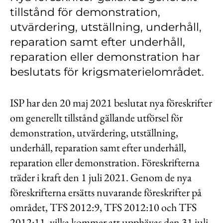
Kontakt
tillstånd för demonstration,
utvärdering, utställning, underhåll,
Lediga jobb
reparation samt efter underhåll,
Kundwebben
reparation eller demonstration har
In English
beslutats för krigsmaterielområdet.
ISP har den 20 maj 2021 beslutat nya föreskrifter
om generellt tillstånd gällande utförsel för
demonstration, utvärdering, utställning,
underhåll, reparation samt efter underhåll,
reparation eller demonstration. Föreskrifterna
träder i kraft den 1 juli 2021. Genom de nya
föreskrifterna ersätts nuvarande föreskrifter på
området, TFS 2012:9, TFS 2012:10 och TFS
2012:11, vilka kommer att upphävas den 31 juli