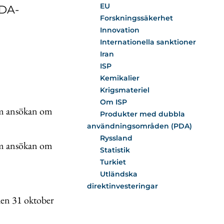
EU
PDA-
Forskningssäkerhet
Innovation
Internationella sanktioner
Iran
ISP
Kemikalier
Krigsmateriel
Om ISP
 om ansökan om
Produkter med dubbla
användningsområden (PDA)
Ryssland
 om ansökan om
Statistik
Turkiet
Utländska
direktinvesteringar
en 31 oktober