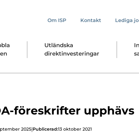
Om ISP
Kontakt
Lediga j
bbla
Utländska
I
den
direktinvesteringar
s
kta oss
Presskontakt
Forskningssäkerhet
A-föreskrifter upphävs
|
eptember 2025
Publicerad:
13 oktober 2021