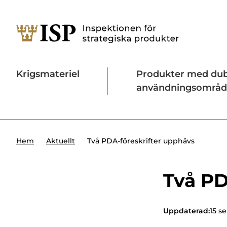
Krigsmateriel
Produkter med du
användningsområ
Söktips:
Utländska direktinvesteringar
Konta
Två PDA-föreskrifter upphävs
Hem
Aktuellt
Två PD
Uppdaterad:
15 s