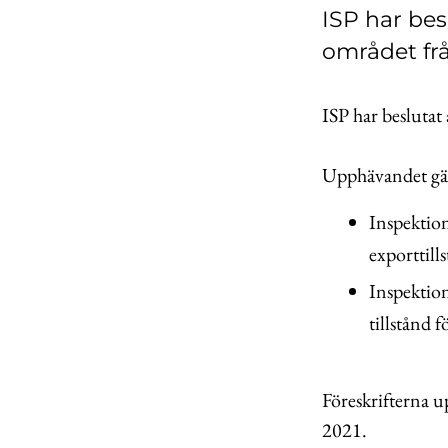
ISP har bes
området fr
ISP har besluta
Upphävandet gäl
Inspektion
exporttill
Inspektion
tillstånd 
Föreskrifterna 
2021.