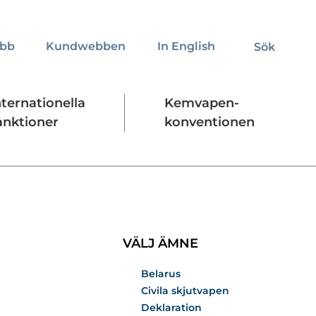
obb
Kundwebben
In English
Sök
Sök
nternationella
Kemvapen-
anktioner
konventionen
Regelverk
Stäng
VÄLJ ÄMNE
Belarus
Civila skjutvapen
Deklaration