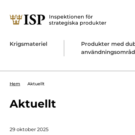
Krigsmateriel
Produkter med du
användningsområ
Söktips:
Utländska direktinvesteringar
Konta
Aktuellt
Hem
Aktuellt
29 oktober 2025