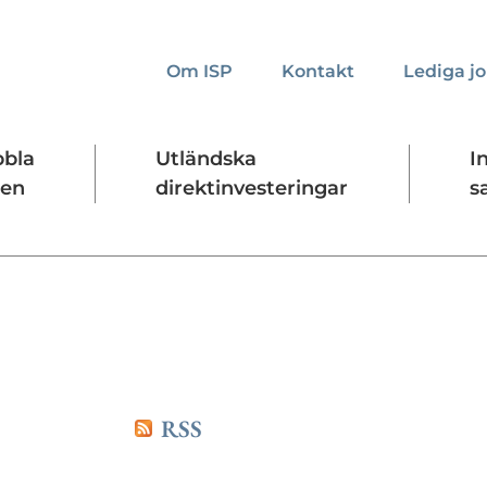
Om ISP
Kontakt
Lediga j
bbla
Utländska
I
den
direktinvesteringar
s
kta oss
Presskontakt
Forskningssäkerhet
RSS