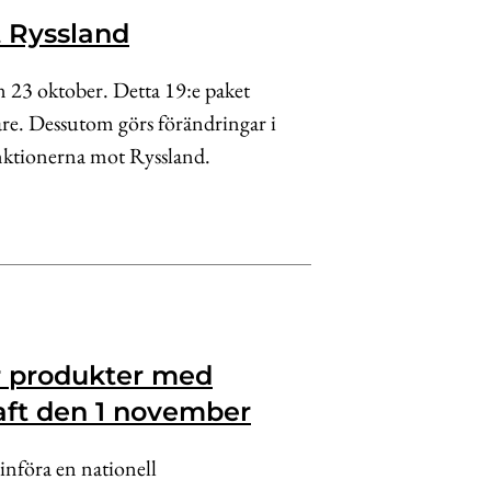
t Ryssland
n 23 oktober. Detta 19:e paket
are. Dessutom görs förändringar i
anktionerna mot Ryssland.
er produkter med
aft den 1 november
 införa en nationell