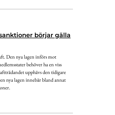
sanktioner börjar gälla
aft. Den nya lagen införs mot
medlemsstater behöver ha en viss
raftträdandet upphävs den tidigare
Den nya lagen innebär bland annat
ioner.