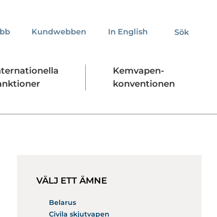
obb
Kundwebben
In English
Sök
Sök
nternationella
Kemvapen-
anktioner
konventionen
Regelverk
Stäng
VÄLJ ETT ÄMNE
Belarus
Civila skjutvapen