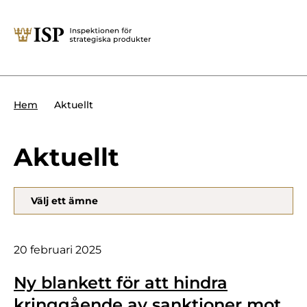
Stäng
Söktips:
Utländska direktinvesteringar
Kontakta oss
Krigsmateriel
Aktuellt
Hem
Presskontakt
Produkter med dubbla
Forskningssäkerhet
användningsområden
Aktuellt
Regelverk
Utländska direktinvesteringar
Välj ett ämne
Internationella sanktioner
Sök
Kemvapen-konventionen
20 februari 2025
Ny blankett för att hindra
Om ISP
kringgående av sanktioner mot