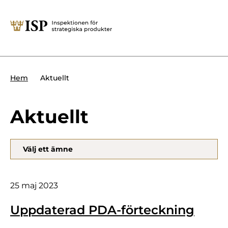
Stäng
Söktips:
Utländska direktinvesteringar
Kontakta oss
Krigsmateriel
Aktuellt
Hem
Presskontakt
Produkter med dubbla
Forskningssäkerhet
användningsområden
Aktuellt
Regelverk
Utländska direktinvesteringar
Välj ett ämne
Internationella sanktioner
Sök
Kemvapen-konventionen
25 maj 2023
Uppdaterad PDA-förteckning
Om ISP