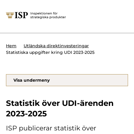
Stäng
Söktips:
Utländska direktinvesteringar
Kontakta oss
Krigsmateriel
Hem
Utländska direktinvesteringar
Presskontakt
Statistiska uppgifter kring UDI 2023-2025
Produkter med dubbla
Forskningssäkerhet
användningsområden
Regelverk
Utländska direktinvesteringar
Visa undermeny
Internationella sanktioner
Sök
Kemvapen-konventionen
Statistik över UDI-ärenden
2023-2025
Om ISP
ISP publicerar statistik över