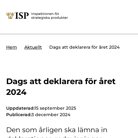
Stäng
Söktips:
Utländska direktinvesteringar
Kontakta oss
Krigsmateriel
Dags att deklarera för året 2024
Hem
Aktuellt
Presskontakt
Produkter med dubbla
Forskningssäkerhet
användningsområden
Regelverk
Utländska direktinvesteringar
Dags att deklarera för året
2024
Internationella sanktioner
Sök
Kemvapen-konventionen
Uppdaterad:
15 september 2025
Publicerad:
3 december 2024
Den som årligen ska lämna in
Om ISP