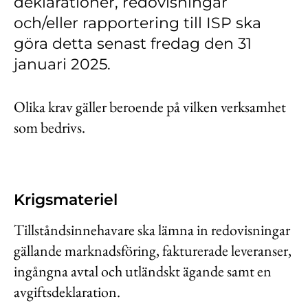
deklarationer, redovisningar
Kontakt
och/eller rapportering till ISP ska
Lediga jobb
göra detta senast fredag den 31
januari 2025.
Kundwebben
In English
Olika krav gäller beroende på vilken verksamhet
som bedrivs.
Krigsmateriel
Tillståndsinnehavare ska lämna in redovisningar
gällande marknadsföring, fakturerade leveranser,
ingångna avtal och utländskt ägande samt en
avgiftsdeklaration.