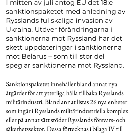
I mitten av juli antog EU det 18:e
Kontakt
sanktionspaketet med anledning av
Lediga jobb
Rysslands fullskaliga invasion av
Kundwebben
Ukraina. Utöver förändringarna i
sanktionerna mot Ryssland har det
In English
skett uppdateringar i sanktionerna
mot Belarus – som till stor del
speglar sanktionerna mot Ryssland.
Sanktionspaketet innehåller bland annat nya
åtgärder för att ytterliga hålla tillbaka Rysslands
militärindustri. Bland annat listas 26 nya enheter
som ingår i Rysslands militärindustriella komplex
eller på annat sätt stöder Rysslands försvars- och
säkerhetssektor. Dessa förtecknas i bilaga IV till