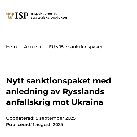
Stäng
Söktips:
Utländska direktinvesteringar
Kontakta oss
Krigsmateriel
EU:s 18:e sanktionspaket
Hem
Aktuellt
Presskontakt
Produkter med dubbla
Forskningssäkerhet
användningsområden
Regelverk
Utländska direktinvesteringar
Nytt sanktionspaket med
anledning av Rysslands
Internationella sanktioner
Sök
anfallskrig mot Ukraina
Kemvapen-konventionen
Uppdaterad:
15 september 2025
Publicerad:
11 augusti 2025
Om ISP