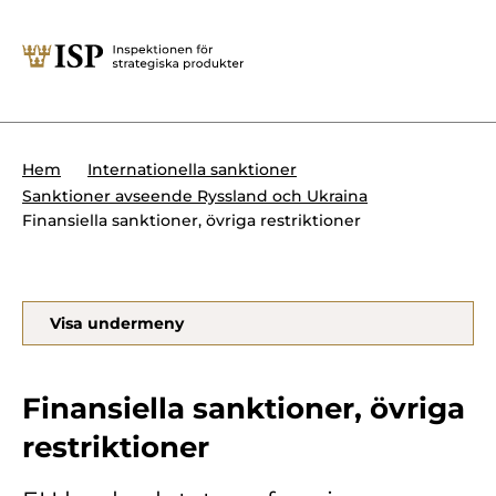
Stäng
Söktips:
Utländska direktinvesteringar
Kontakta oss
Krigsmateriel
Hem
Internationella sanktioner
Presskontakt
Sanktioner avseende Ryssland och Ukraina
Produkter med dubbla
Finansiella sanktioner, övriga restriktioner
Forskningssäkerhet
användningsområden
Regelverk
Utländska direktinvesteringar
Visa undermeny
Internationella sanktioner
Sök
Kemvapen-konventionen
Finansiella sanktioner, övriga
restriktioner
Om ISP