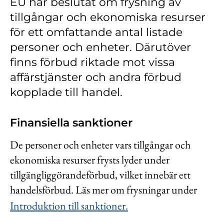
EU har beslutat om frysning av
Kontakt
tillgångar och ekonomiska resurser
Lediga jobb
för ett omfattande antal listade
personer och enheter. Därutöver
Kundwebben
finns förbud riktade mot vissa
In English
affärstjänster och andra förbud
kopplade till handel.
Finansiella sanktioner
De personer och enheter vars tillgångar och
ekonomiska resurser frysts lyder under
tillgängliggörandeförbud, vilket innebär ett
handelsförbud. Läs mer om frysningar under
Introduktion till sanktioner.