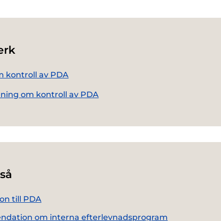
erk
 kontroll av PDA
ning om kontroll av PDA
så
on till PDA
dation om interna efterlevnadsprogram