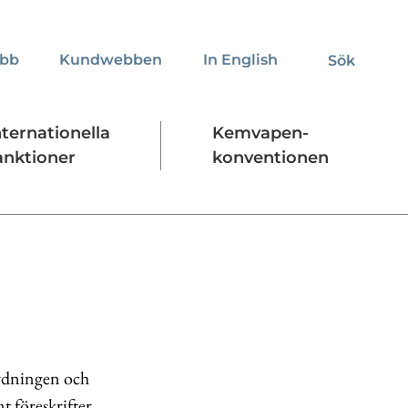
obb
Kundwebben
In English
Sök
Sök
nternationella
Kemvapen-
anktioner
konventionen
Regelverk
Stäng
ordningen och
 föreskrifter