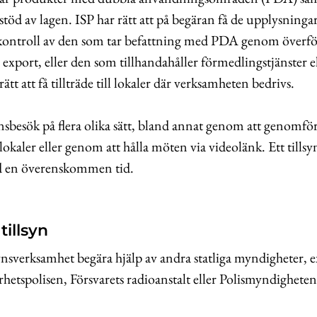
öd av lagen. ISP har rätt att på begäran få de upplysninga
kontroll av den som tar befattning med PDA genom överfö
r export, eller den som tillhandahåller förmedlingstjänster el
rätt att få tillträde till lokaler där verksamheten bedrivs.
ynsbesök på flera olika sätt, bland annat genom att genomför
lokaler eller genom att hålla möten via videolänk. Ett tills
id en överenskommen tid.
tillsyn
llsynsverksamhet begära hjälp av andra statliga myndigheter, 
rhetspolisen, Försvarets radioanstalt eller Polismyndigheten