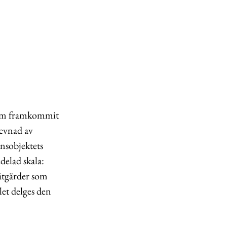
d som framkommit
levnad av
nsobjektets
delad skala:
 åtgärder som
let delges den