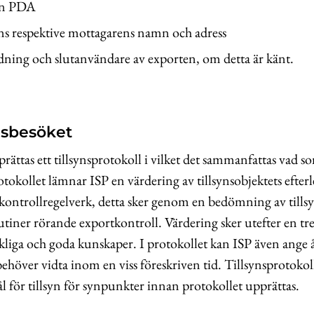
en PDA
ns respektive mottagarens namn och adress
dning och slutanvändare av exporten, om detta är känt.
ynsbesöket
prättas ett tillsynsprotokoll i vilket det sammanfattas va
rotokollet lämnar ISP en värdering av tillsynsobjektets efter
kontrollregelverk, detta sker genom en bedömning av tillsy
tiner rörande exportkontroll. Värdering sker utefter en tre
äckliga och goda kunskaper. I protokollet kan ISP även ange
 behöver vidta inom en viss föreskriven tid. Tillsynsprotokol
l för tillsyn för synpunkter innan protokollet upprättas.