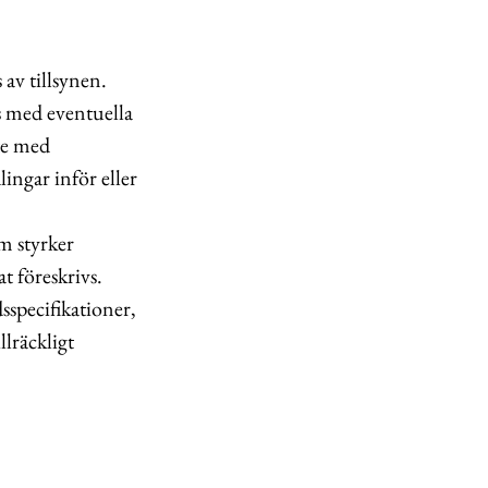
 av tillsynen.
ns med eventuella
te med
ingar inför eller
m styrker
t föreskrivs.
specifikationer,
lräckligt