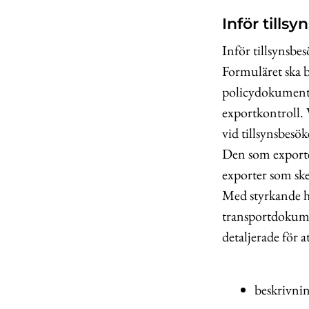
Inför tills
Inför tillsynsbes
Formuläret ska b
policydokument,
exportkontroll. 
vid tillsynsbesök
Den som exporte
exporter som ske
Med styrkande h
transportdokume
detaljerade för a
beskrivni