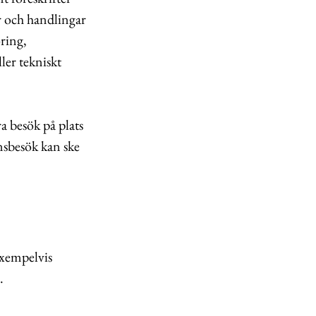
r och handlingar
ring,
ler tekniskt
a besök på plats
ynsbesök kan ske
exempelvis
.