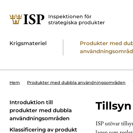
Krigsmateriel
Produkter med du
användningsområ
Söktips:
Utländska direktinvesteringar
Konta
Hem
Produkter med dubbla användningsområden
Introduktion till
Tillsy
produkter med dubbla
användnings­områden
ISP utövar tills
Klassificering av produkt
lagen som regle