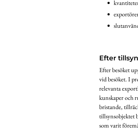
kvantitet
exportöre
slutanvän
Efter tills
Efter besöket up
vid besöket. I p
relevanta export
kunskaper och ru
bristande, tillr
tillsynsobjektet
som varit föremå