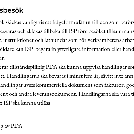
ynsbesök
ök skickas vanligtvis ett frågeformulär ut till den som berörs
esvaras och skickas tillbaka till ISP före besöket tillsamma
 instruktioner och lathundar som rör verksamhetens arbe
Vidare kan ISP begära in ytterligare information eller handl
et.
rar tillståndspliktig PDA ska kunna uppvisa handlingar so
tt. Handlingarna ska bevaras i minst fem år, såvitt inte anna
andlingar avses kommersiella dokument som fakturor, gods
nt och andra leveransdokument. Handlingarna ska vara til
tt ISP ska kunna utläsa
ng av PDA