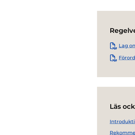
Regelv
Lag om
Förord
Läs ock
Introdukti
Rekommen