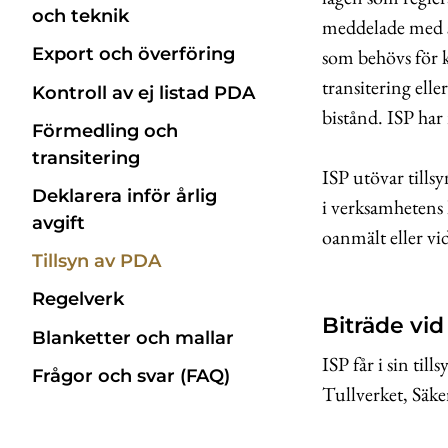
och teknik
meddelade med st
Export och överföring
som behövs för 
transitering elle
Kontroll av ej listad PDA
bistånd. ISP har 
Förmedling och
transitering
ISP utövar tills
Deklarera inför årlig
i verksamhetens 
avgift
oanmält eller v
Tillsyn av PDA
Regelverk
Biträde vid 
Blanketter och mallar
ISP får i sin ti
Frågor och svar (FAQ)
Tullverket, Säke