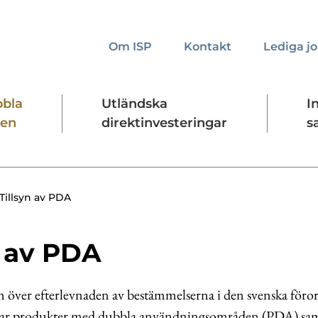
Om ISP
Kontakt
Lediga j
bbla
Utländska
I
den
direktinvesteringar
s
kta oss
Presskontakt
Forskningssäkerhet
Tillsyn av PDA
n av PDA
yn över efterlevnaden av bestämmelserna i den svenska för
rar produkter med dubbla användningsområden (PDA) samt