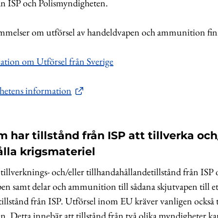
rån ISP och Polismyndigheten.
tämmelser om utförsel av handeldvapen och ammunition fin
ation om Utförsel från Sverige
hetens information
 har tillstånd från ISP att tillverka och
ålla krigsmateriel
illverknings- och/eller tillhandahållandetillstånd från ISP o
apen samt delar och ammunition till sådana skjutvapen till 
ltillstånd från ISP. Utförsel inom EU kräver vanligen också t
. Detta innebär att tillstånd från två olika myndigheter ka