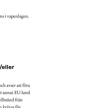
ns i vapenlagen.
/eller
ch avser att föra
ett annat EU-land
illstånd från
n krävas för