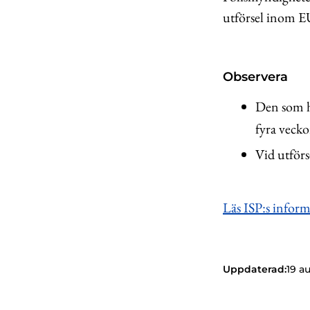
utförsel inom E
Observera
Den som ha
fyra vecko
Vid utförs
Läs ISP:s inform
Uppdaterad:
19 a