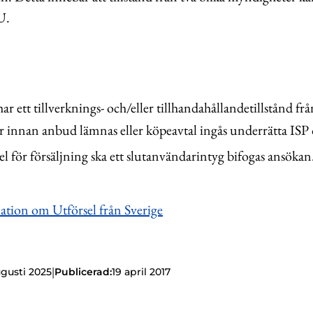
U.
r ett tillverknings- och/eller tillhandahållandetillstånd frå
r innan anbud lämnas eller köpeavtal ingås underrätta ISP
el för försäljning ska ett slutanvändarintyg bifogas ansökan
ation om Utförsel från Sverige
|
ugusti 2025
Publicerad:
19 april 2017