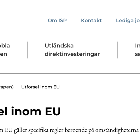
Om ISP
Kontakt
Lediga j
bbla
Utländska
I
den
direktinvesteringar
s
kta oss
Presskontakt
Forskningssäkerhet
Utförsel inom EU
tvapen)
el inom EU
m EU gäller specifika regler beroende på omständigheterna 