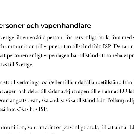
personer och vapenhandlare
verige får en enskild person, för personligt bruk, föra med 
h ammunition till vapnet utan tillstånd från ISP. Detta u
att personen enligt vapenlagen har tillstånd att inneha vapn
as till Sverige.
ett tillverknings- och/eller tillhandahållandetillstånd från 
jutvapen och delar till sådana skjutvapen till ett annat EU-l
om angetts ovan, ska endast söka tillstånd från Polismyndi
lltså inte sökas hos ISP.
ammunition, som inte är för personligt bruk, till ett annat 