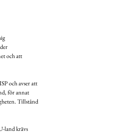
sig
nder
et och att
ISP och avser att
and, för annat
gheten. Tillstånd
EU-land krävs