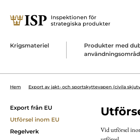
Krigsmateriel
Produkter med du
användningsområ
Söktips:
Utländska direktinvesteringar
Konta
Hem
Export av jakt- och sportskyttevapen (civila skju
Export från EU
Utförs
Utförsel inom EU
Vid utförsel ino
Regelverk
utförsel.