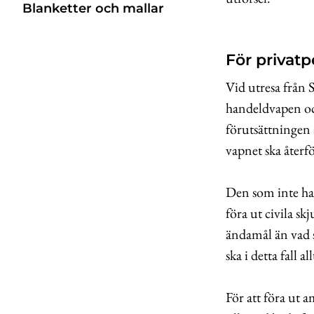
Blanketter och mallar
För privat
Vid utresa från S
handeldvapen oc
förutsättningen 
vapnet ska återför
Den som inte har 
föra ut civila sk
ändamål än vad s
ska i detta fall a
För att föra ut 