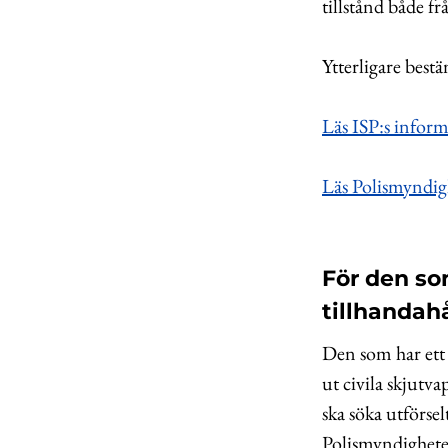
tillstånd både f
Ytterligare bes
Läs ISP:s inform
Läs Polismyndig
För den som
tillhandah
Den som har ett t
ut civila skjutv
ska söka utförse
Polismyndigheten