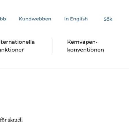
obb
Kundwebben
In English
Sök
Sök
nternationella
Kemvapen-
anktioner
konventionen
Regelverk
Stäng
för aktuell