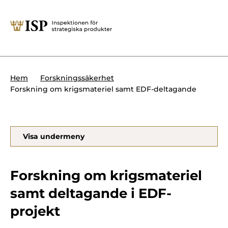
Stäng
Söktips:
Utländska direktinvesteringar
Kontakta oss
Krigsmateriel
Hem
Forskningssäkerhet
Presskontakt
Forskning om krigsmateriel samt EDF-deltagande
Produkter med dubbla
Forskningssäkerhet
användningsområden
Regelverk
Utländska direktinvesteringar
Visa undermeny
Internationella sanktioner
Sök
Kemvapen-konventionen
Forskning om krigsmateriel
samt deltagande i EDF-
projekt
Om ISP