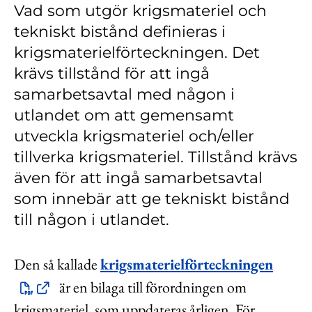
Vad som utgör krigsmateriel och
Kontakt
tekniskt bistånd definieras i
Lediga jobb
krigsmaterielförteckningen. Det
Kundwebben
krävs tillstånd för att ingå
samarbetsavtal med någon i
In English
utlandet om att gemensamt
utveckla krigsmateriel och/eller
tillverka krigsmateriel. Tillstånd krävs
även för att ingå samarbetsavtal
som innebär att ge tekniskt bistånd
till någon i utlandet.
Den så kallade
krigsmaterielförteckningen
är en bilaga till förordningen om
krigsmateriel, som uppdateras årligen. För