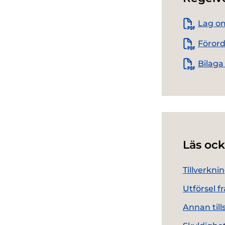
Lag om
Förord
Bilaga
Läs ock
Tillverkni
Utförsel f
Annan til