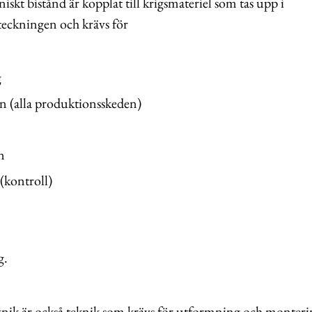
iskt bistånd är kopplat till krigsmateriel som tas upp i
teckningen och krävs för
g
n (alla produktionsskeden)
n
(kontroll)
n
g.
knik är också teknik som krävs för utformning och monteri