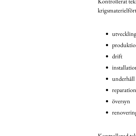
Kontrollerat tekn
krigsmaterielför
utvecklin
produktio
drift
installatio
underhåll 
reparatio
översyn
renoverin
Kontrollerad te