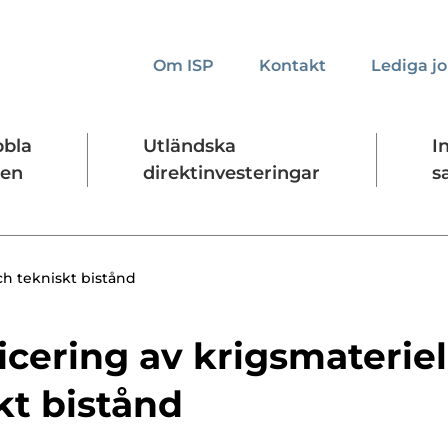
Om ISP
Kontakt
Lediga j
bbla
Utländska
I
den
direktinvesteringar
s
kta oss
Presskontakt
Forskningssäkerhet
och tekniskt bistånd
ficering av krigsmaterie
kt bistånd