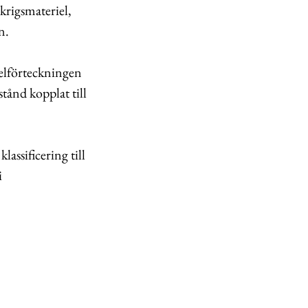
krigsmateriel,
n.
ielförteckningen
tånd kopplat till
lassificering till
i