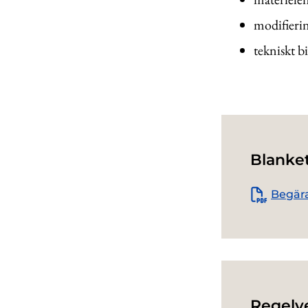
modifierin
tekniskt b
Blanke
Begära
Regelv