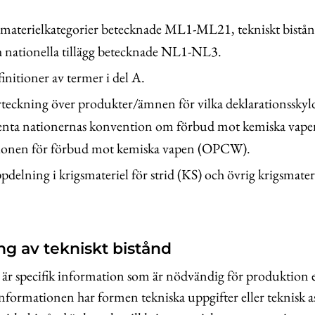
 materielkategorier betecknade ML1-ML21, tekniskt bistån
nationella tillägg betecknade NL1-NL3.
initioner av termer i del A.
teckning över produkter/ämnen för vilka deklarationsskyld
renta nationernas konvention om förbud mot kemiska vapen
ionen för förbud mot kemiska vapen (OPCW).
delning i krigsmateriel för strid (KS) och övrig krigsmater
ing av tekniskt bistånd
 är specifik information som är nödvändig för produktion 
nformationen har formen tekniska uppgifter eller teknisk as