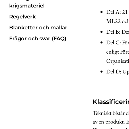
krigsmateriel
Del A: 21
Regelverk
ML22 och 
Blanketter och mallar
Del B: Def
Frågor och svar (FAQ)
Del C: För
enligt Fö
Organisat
Del D: Upp
Klassificer
Tekniskt bistånd
av en produkt. I