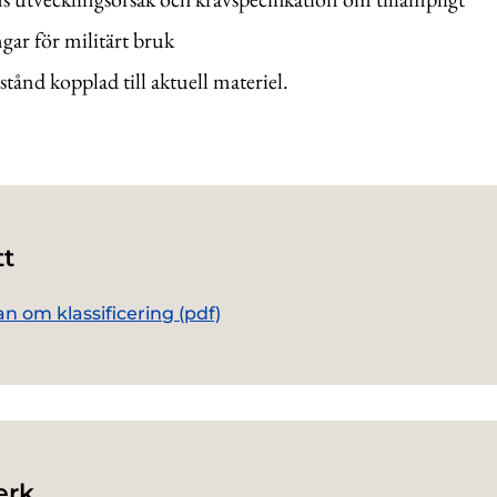
gar för militärt bruk
istånd kopplad till aktuell materiel.
tt
n om klassificering (pdf)
erk