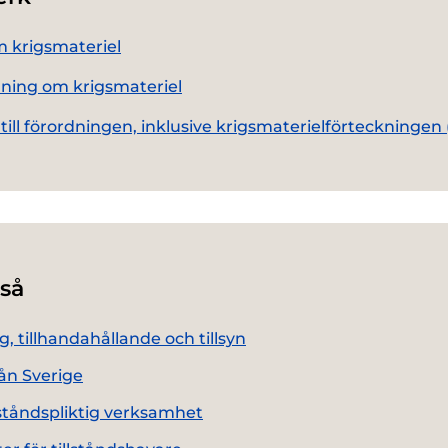
 krigsmateriel
ning om krigsmateriel
 till förordningen, inklusive krigsmaterielförteckningen 
så
ng, tillhandahållande och tillsyn
rån Sverige
lståndspliktig verksamhet