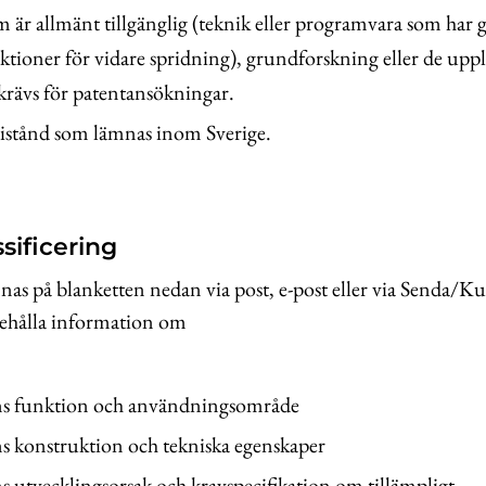
 är allmänt tillgänglig (teknik eller programvara som har gj
iktioner för vidare spridning), grundforskning eller de up
krävs för patentansökningar.
bistånd som lämnas inom Sverige.
sificering
nas på blanketten nedan via post, e-post eller via Senda/
ehålla information om
ns funktion och användningsområde
s konstruktion och tekniska egenskaper
s utvecklingsorsak och kravspecifikation om tillämpligt