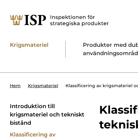
Krigsmateriel
Produkter med du
användningsområ
Söktips:
Utländska direktinvesteringar
Konta
Klassificering av krigsmateriel 
Hem
Krigsmateriel
Introduktion till
Klassi
krigsmateriel och tekniskt
teknis
bistånd
Klassificering av