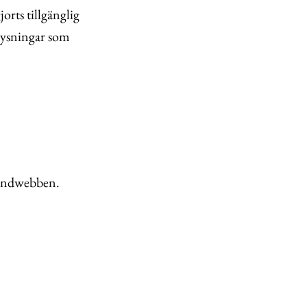
orts tillgänglig
plysningar som
Kundwebben.