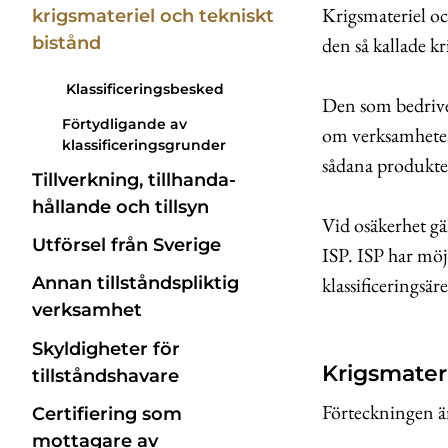
Krigsmateriel oc
krigsmateriel och tekniskt
den så kallade k
bistånd
Klassificerings­besked
Den som bedriver
Förtydligande av
om verksamheten 
klassificeringsgrunder
sådana produkte
Tillverkning, till­handa­
hållande och tillsyn
Vid osäkerhet gäl
Utförsel från Sverige
ISP. ISP har möj
klassificeringsä
Annan tillstånds­pliktig
verksamhet
Skyldigheter för
Krigsmater
tillståndshavare
Förteckningen är
Certifiering som
mottagare av