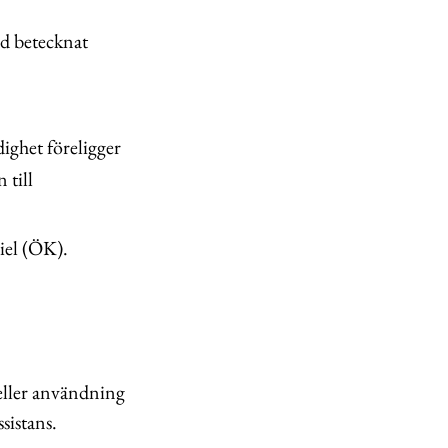
d betecknat
ighet föreligger
 till
iel (ÖK).
eller användning
sistans.