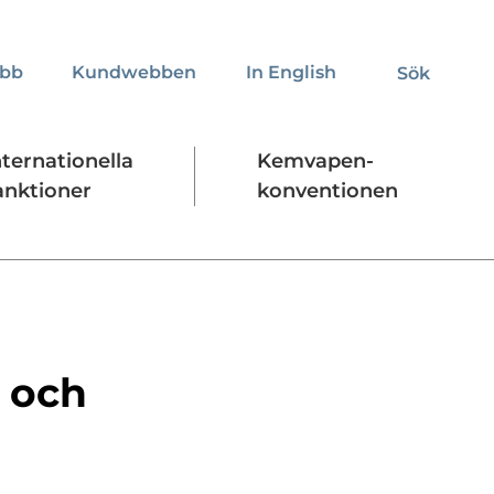
obb
Kundwebben
In English
Sök
Sök
nternationella
Kemvapen-
anktioner
konventionen
Regelverk
Stäng
l och