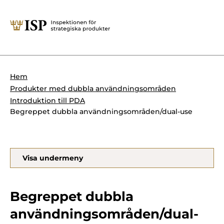
Stäng
Söktips:
Utländska direktinvesteringar
Kontakta oss
Krigsmateriel
Hem
Presskontakt
Produkter med dubbla användningsområden
Produkter med dubbla
Forskningssäkerhet
Introduktion till PDA
användningsområden
Begreppet dubbla användningsområden/dual-use
Regelverk
Utländska direktinvesteringar
Internationella sanktioner
Sök
Visa undermeny
Kemvapen-konventionen
Begreppet dubbla
användningsområden/dual-
Om ISP