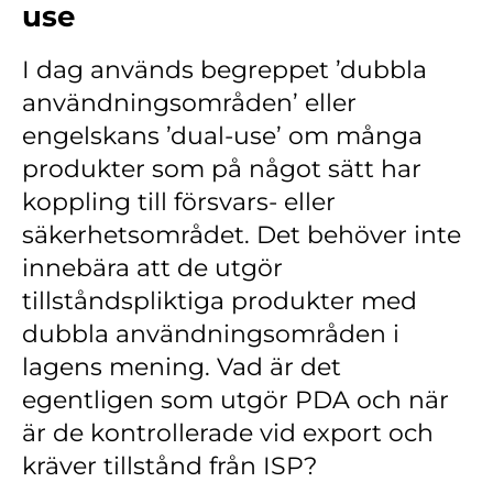
use
Kontakt
Lediga jobb
I dag används begreppet ’dubbla
användningsområden’ eller
Kundwebben
engelskans ’dual-use’ om många
In English
produkter som på något sätt har
koppling till försvars- eller
säkerhetsområdet. Det behöver inte
innebära att de utgör
tillståndspliktiga produkter med
dubbla användningsområden i
lagens mening. Vad är det
egentligen som utgör PDA och när
är de kontrollerade vid export och
kräver tillstånd från ISP?