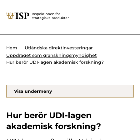
Stäng
Söktips:
Utländska direktinvesteringar
Kontakta oss
Krigsmateriel
Hem
Utländska direktinvesteringar
Presskontakt
Uppdraget som granskningsmyndighet
Produkter med dubbla
Hur berör UDI-lagen akademisk forskning?
Forskningssäkerhet
användningsområden
Regelverk
Utländska direktinvesteringar
Visa undermeny
Internationella sanktioner
Sök
Kemvapen-konventionen
Hur berör UDI-lagen
akademisk forskning?
Om ISP