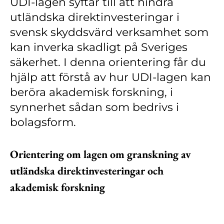
UDI-lagen syftar till att hindra
Kontakt
utländska direktinvesteringar i
Lediga jobb
svensk skyddsvärd verksamhet som
kan inverka skadligt på Sveriges
Kundwebben
säkerhet. I denna orientering får du
In English
hjälp att förstå av hur UDI-lagen kan
beröra akademisk forskning, i
synnerhet sådan som bedrivs i
bolagsform.
Orientering om lagen om granskning av
utländska direktinvesteringar och
akademisk forskning