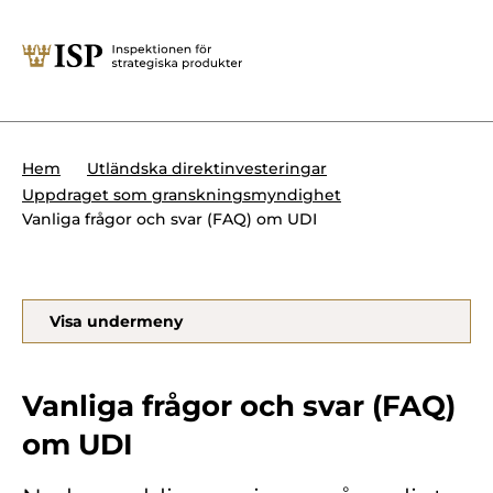
Stäng
Söktips:
Utländska direktinvesteringar
Kontakta oss
Krigsmateriel
Hem
Utländska direktinvesteringar
Presskontakt
Uppdraget som granskningsmyndighet
Produkter med dubbla
Vanliga frågor och svar (FAQ) om UDI
Forskningssäkerhet
användningsområden
Regelverk
Utländska direktinvesteringar
Visa undermeny
Internationella sanktioner
Sök
Kemvapen-konventionen
Vanliga frågor och svar (FAQ)
om UDI
Om ISP