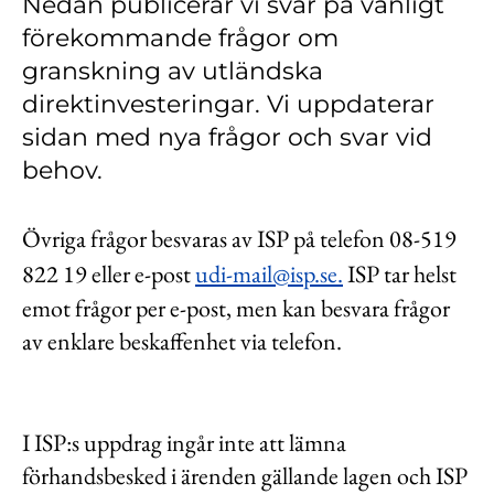
Nedan publicerar vi svar på vanligt
Kontakt
förekommande frågor om
Lediga jobb
granskning av utländska
direktinvesteringar. Vi uppdaterar
Kundwebben
sidan med nya frågor och svar vid
In English
behov.
Övriga frågor besvaras av ISP på telefon 08-519
822 19 eller e-post
udi-mail@isp.se.
ISP tar helst
emot frågor per e-post, men kan besvara frågor
av enklare beskaffenhet via telefon.
I ISP:s uppdrag ingår inte att lämna
förhandsbesked i ärenden gällande lagen och ISP