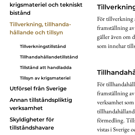
krigsmateriel och tekniskt
Tillverknin
bistånd
För tillverkning 
Tillverkning, till­handa­
framställning av
hållande och tillsyn
gäller även om d
som innehar tills
Till­verknings­tillstånd
Tillhanda­hållande­tillstånd
Tillstånd att handladda
Tillhandah
Tillsyn av krigsmateriel
För tillhandahål
Utförsel från Sverige
framställning av
Annan tillstånds­pliktig
verksamhet som a
verksamhet
tillhandahålland
förmedling. Till
Skyldigheter för
tillståndshavare
vistas i Sverige 