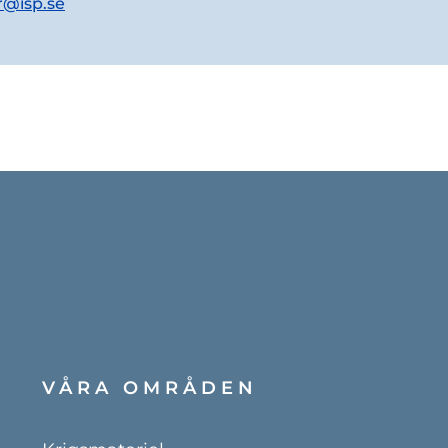
r@isp.se
VÅRA OMRÅDEN