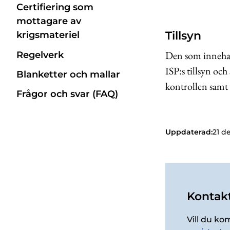
Certifiering som
mottagare av
Tillsyn
krigsmateriel
Den som innehar t
Regelverk
ISP:s tillsyn oc
Blanketter och mallar
kontrollen samt 
Frågor och svar (FAQ)
Uppdaterad:
21 d
Kontakt
Vill du ko