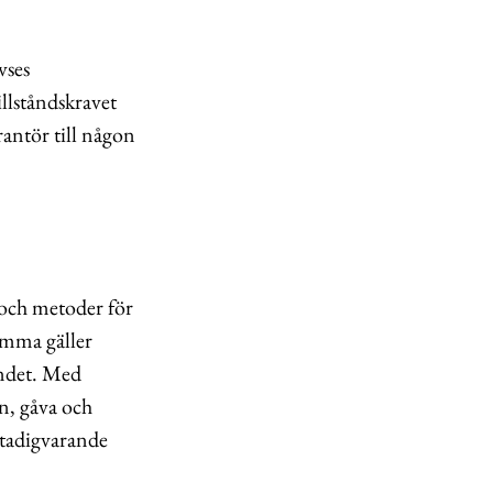
vses
illståndskravet
rantör till någon
 och metoder för
amma gäller
andet. Med
ån, gåva och
 stadigvarande