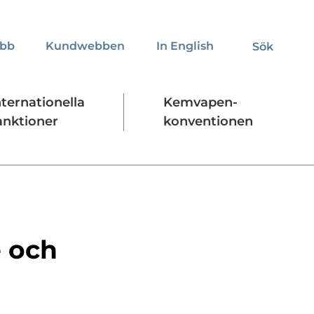
obb
Kundwebben
In English
Sök
Sök
nternationella
Kemvapen-
anktioner
konventionen
Regelverk
Stäng
e och