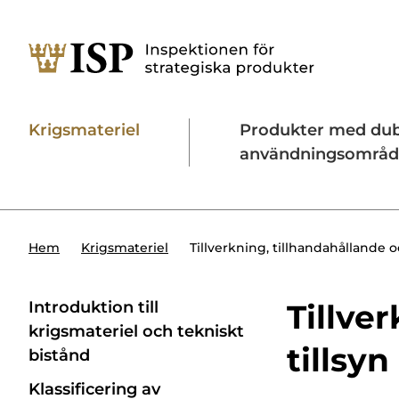
Krigsmateriel
Produkter med du
användningsområ
Söktips:
Utländska direktinvesteringar
Konta
Tillverkning, tillhandahållande o
Hem
Krigsmateriel
Introduktion till
Tillver
krigsmateriel och tekniskt
tillsyn
bistånd
Klassificering av