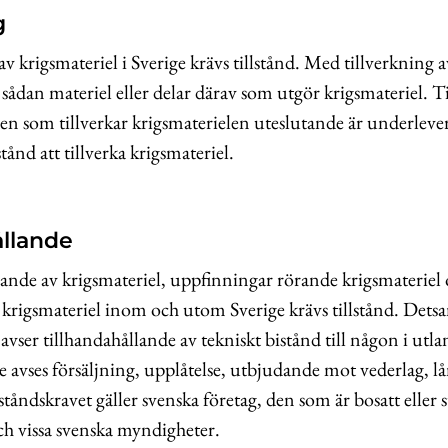
g
av krigsmateriel i Sverige krävs tillstånd. Med tillverkning a
 sådan materiel eller delar därav som utgör krigsmateriel. T
en som tillverkar krigsmaterielen uteslutande är underleve
tånd att tillverka krigsmateriel.
ållande
lande av krigsmateriel, uppfinningar rörande krigsmateriel
 krigsmateriel inom och utom Sverige krävs tillstånd. Dets
vser tillhandahållande av tekniskt bistånd till någon i utl
e avses försäljning, upplåtelse, utbjudande mot vederlag, l
ståndskravet gäller svenska företag, den som är bosatt eller
och vissa svenska myndigheter.