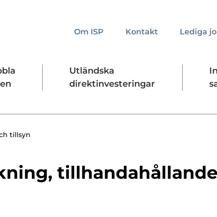
Om ISP
Kontakt
Lediga j
bbla
Utländska
I
den
direktinvesteringar
s
kta oss
Presskontakt
Forskningssäkerhet
ch tillsyn
kning, till­handa­hålland