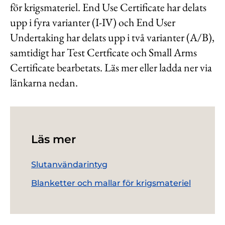
för krigsmateriel. End Use Certificate har delats
Kontakt
upp i fyra varianter (I-IV) och End User
Lediga jobb
Undertaking har delats upp i två varianter (A/B),
Kundwebben
samtidigt har Test Certficate och Small Arms
Certificate bearbetats. Läs mer eller ladda ner via
In English
länkarna nedan.
Läs mer
Slutanvändarintyg
Blanketter och mallar för krigsmateriel