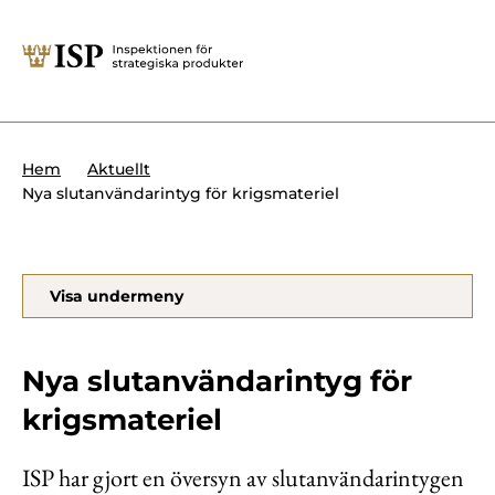
Stäng
Söktips:
Utländska direktinvesteringar
Kontakta oss
Krigsmateriel
Hem
Aktuellt
Presskontakt
Nya slutanvändarintyg för krigsmateriel
Produkter med dubbla
Forskningssäkerhet
användningsområden
Regelverk
Utländska direktinvesteringar
Visa undermeny
Internationella sanktioner
Sök
Kemvapen-konventionen
Nya slutanvändarintyg för
krigsmateriel
Om ISP
ISP har gjort en översyn av slutanvändarintygen